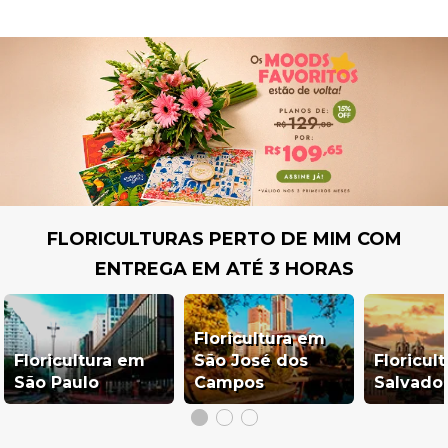
FLORICULTURAS PERTO DE MIM COM
ENTREGA EM ATÉ 3 HORAS
Floricultura em
Floricultura em
São José dos
Floricul
São Paulo
Campos
Salvado