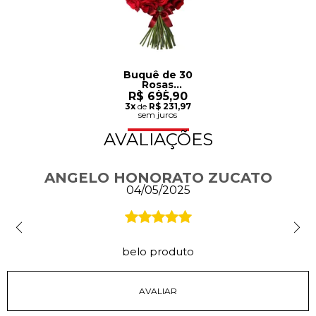
Buquê de 30
Rosas
Colombianas
R$ 695,90
Vermelhas
3x
de
R$ 231,97
sem juros
AVALIAÇÕES
ANGELO HONORATO ZUCATO
04/05/2025
belo produto