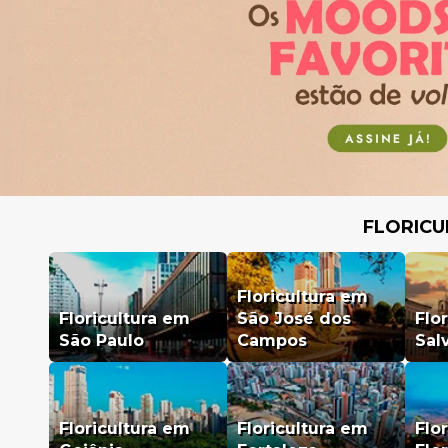
FLORICU
Floricultura em
Floricultura em
São José dos
Flo
São Paulo
Campos
Sal
Floricultura em
Floricultura em
Flo