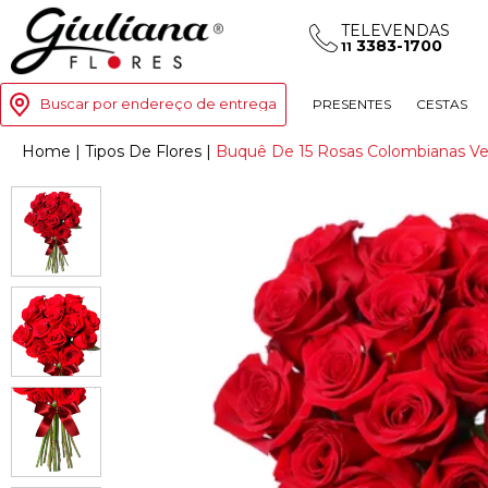
TELEVENDAS
3383-1700
11
Buscar por endereço de entrega
PRESENTES
CESTAS
Home
|
Tipos De Flores
|
Buquê De 15 Rosas Colombianas V