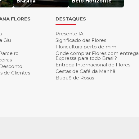
e
Brasília
Belo Horizonte
IANA FLORES
DESTAQUES
u
Presente IA
a Giu
Significado das Flores
Floricultura perto de mim
Parceiro
Onde comprar Flores com entrega
Expressa para todo Brasil?
eiras
Entrega Internacional de Flores
 Desconto
Cestas de Café da Manh
 de Clientes
Buquê de Rosas