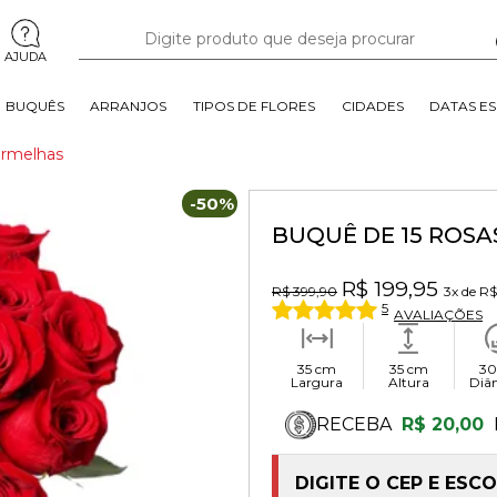
AJUDA
BUQUÊS
ARRANJOS
TIPOS DE FLORES
CIDADES
DATAS ES
ermelhas
-50%
BUQUÊ DE 15 ROS
R$ 199,95
R$ 399,90
3x
de
R$
5
AVALIAÇÕES
35 cm
35 cm
30
Largura
Altura
Diâ
RECEBA
R$ 20,00
DIGITE O CEP E ESC