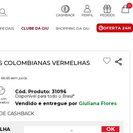
0
CASHBACK
PERFIL
PEDIDOS
OFERTA 24H
PECIAIS
CLUBE DA GIU
SHOPPING DA GIU
AS COLOMBIANAS VERMELHAS
 66,65
sem juros
Cód. Produto: 31096
Disponível para todo o Brasil*
 cm
metro
Vendido e entregue por
Giuliana Flores
DE CASHBACK
OK
OLHA
−