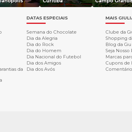
rianópolis
Curitiba
Campo Grand
DATAS ESPECIAIS
MAIS GIUL
o
Semana do Chocolate
Clube da Gi
Dia da Alegria
Shopping d
Dia do Rock
Blog da Giu
Dia do Homem
Seja Nosso 
Dia Nacional do Futebol
Marcas parc
Dia dos Amigos
Cupons de
rantias da
Dia dos Avós
Comentários
a