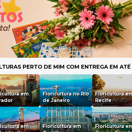
LTURAS PERTO DE MIM COM ENTREGA EM ATÉ
ricultura em
Floricultura no Rio
Floricultura e
vador
de Janeiro
Recife
ricultura em
Floricultura em
Floricultura e