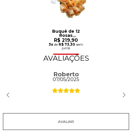
Buquê de 12
Rosas
Champanhe
R$ 219,90
3x
de
R$ 73,30
sem
juros
AVALIAÇÕES
Roberto
07/05/2025