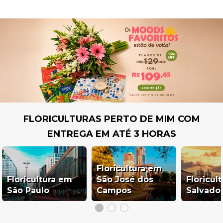
FLORICULTURAS PERTO DE MIM COM
ENTREGA EM ATÉ 3 HORAS
Floricultura em
Floricultura em
São José dos
Floricul
São Paulo
Campos
Salvado