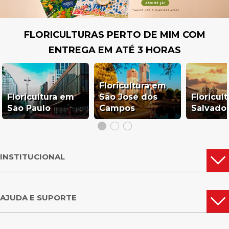
FLORICULTURAS PERTO DE MIM COM
ENTREGA EM ATÉ 3 HORAS
Floricultura em
Floricultura em
São José dos
Floricul
São Paulo
Campos
Salvado
INSTITUCIONAL
AJUDA E SUPORTE