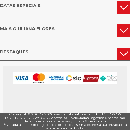
DATAS ESPECIAIS
MAIS GIULIANA FLORES
DESTAQUES
Copyright © 2000 - ­2026 www.giulianaflores.com.br, TODOS OS
DIREITOS RESERVADOS. As fotos aqui veiculadas, logotipo e marca são
de propriedade do site www.giulianaflores.com.br
É vetada a sua reprodução, total ou parcial, sem a expressa autorização da
administradora do site.