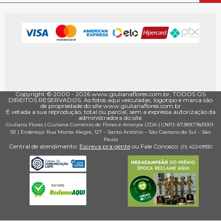
Copyright © 2000 - ­2026 www.giulianaflores.com.br, TODOS OS
DIREITOS RESERVADOS. As fotos aqui veiculadas, logotipo e marca são
de propriedade do site www.giulianaflores.com.br
É vetada a sua reprodução, total ou parcial, sem a expressa autorização da
administradora do site.
Giuliana Flores
|
Giuliana Comércio de Flores e Arranjos LTDA
| CNPJ: 67.389.718/0001­
92 |
Endereço: Rua Monte Alegre, 127
– Santo Antônio –
São Caetano do Sul
–
São
Paulo
Central de atendimento:
Escreva pra gente
ou Fale Conosco:
(11) 4224­9930