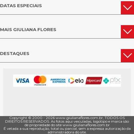
DATAS ESPECIAIS
MAIS GIULIANA FLORES
DESTAQUES
Copyright © 2000 - ­2026 www.giulianaflores.com.br, TODOS OS
DIREITOS RESERVADOS. As fotos aqui veiculadas, logotipo e marca são
de propriedade do site www.giulianaflores.com.br
É vetada a sua reprodução, total ou parcial, sem a expressa autorização da
administradora do site.