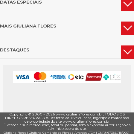
DATAS ESPECIAIS
MAIS GIULIANA FLORES
DESTAQUES
Copyright © 2000 - ­2026 www.giulianaflores.com.br, TODOS OS
DIREITOS RESERVADOS. As fotos aqui veiculadas, logotipo e marca são
de propriedade do site www.giulianaflores.com.br
É vetada a sua reprodução, total ou parcial, sem a expressa autorização da
administradora do site.
Giuliana Flores
|
Giuliana Comércio de Flores e Arranjos LTDA
| CNPJ: 67.389.718/0001­