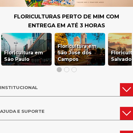
FLORICULTURAS PERTO DE MIM COM
ENTREGA EM ATÉ 3 HORAS
Floricultura em
Floricultura em
São José dos
Floricul
São Paulo
Campos
Salvado
INSTITUCIONAL
AJUDA E SUPORTE