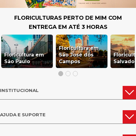
FLORICULTURAS PERTO DE MIM COM
ENTREGA EM ATÉ 3 HORAS
Floricultura em
Floricultura em
São José dos
Floricul
São Paulo
Campos
Salvado
INSTITUCIONAL
AJUDA E SUPORTE