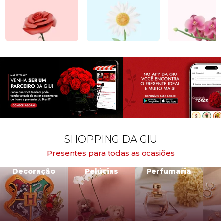
SHOPPING DA GIU
Presentes para todas as ocasiões
Decoração
Pelúcias
Perfumaria