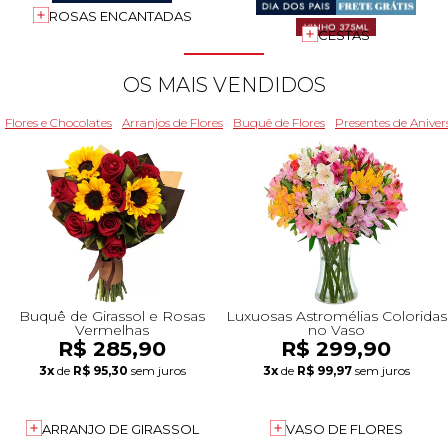
ROSAS ENCANTADAS
+Presentes com Flores
+Presentes por Ocasião
+Presentes para Família
+Presentes para Todos
+Tipo de Cesta
+Tipos de Buquês
+Tipos de Arranjos
+Tipos de Flores
+Por Cores
+Cidades do Sul
+Cidades do Sudeste
+Cidades do Norte
+Cidades do Nordeste
CESTAS
OS MAIS VENDIDOS
Flores e Chocolates
Arranjos de Flores
Buquê de Flores
Presentes de Aniver
Buquê de Girassol e Rosas
Luxuosas Astromélias Coloridas
Vermelhas
no Vaso
R$ 285,90
R$ 299,90
3x
de
R$ 95,30
sem juros
3x
de
R$ 99,97
sem juros
ARRANJO DE GIRASSOL
VASO DE FLORES