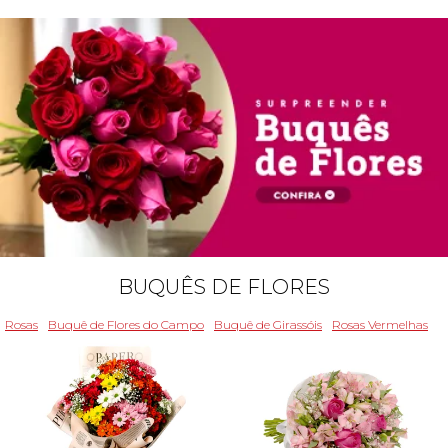
BUQUÊS DE FLORES
Rosas
Buquê de Flores do Campo
Buquê de Girassóis
Rosas Vermelhas