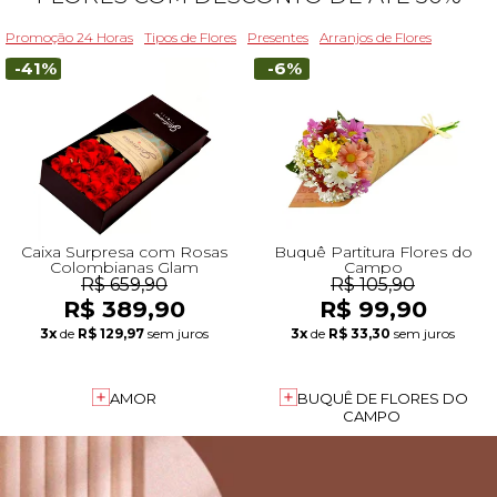
Promoção 24 Horas
Tipos de Flores
Presentes
Arranjos de Flores
-41%
-6%
Caixa Surpresa com Rosas
Buquê Partitura Flores do
Colombianas Glam
Campo
R$ 659,90
R$ 105,90
R$ 389,90
R$ 99,90
3x
de
R$ 129,97
sem juros
3x
de
R$ 33,30
sem juros
AMOR
BUQUÊ DE FLORES DO
CAMPO