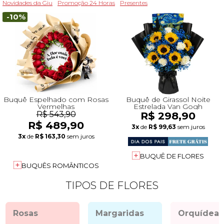
Novidades da Giu
Promoção 24 Horas
Presentes
-10%
Buquê Espelhado com Rosas
Buquê de Girassol Noite
Vermelhas
Estrelada Van Gogh
R$ 543,90
R$ 298,90
R$ 489,90
3x
de
R$ 99,63
sem juros
3x
de
R$ 163,30
sem juros
BUQUÊ DE FLORES
BUQUÊS ROMÂNTICOS
TIPOS DE FLORES
Rosas
Margaridas
Orquídeas