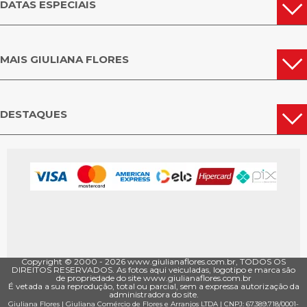
DATAS ESPECIAIS
MAIS GIULIANA FLORES
DESTAQUES
Copyright © 2000 - ­2026 www.giulianaflores.com.br, TODOS OS
DIREITOS RESERVADOS. As fotos aqui veiculadas, logotipo e marca são
de propriedade do site www.giulianaflores.com.br
É vetada a sua reprodução, total ou parcial, sem a expressa autorização da
administradora do site.
Giuliana Flores
|
Giuliana Comércio de Flores e Arranjos LTDA
| CNPJ: 67.389.718/0001­