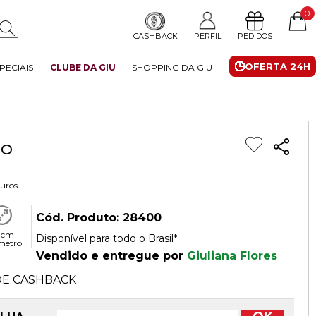
0
CASHBACK
PERFIL
PEDIDOS
OFERTA 24H
PECIAIS
CLUBE DA GIU
SHOPPING DA GIU
DO
juros
Cód. Produto: 28400
 cm
Disponível para todo o Brasil*
metro
Vendido e entregue por
Giuliana Flores
E CASHBACK