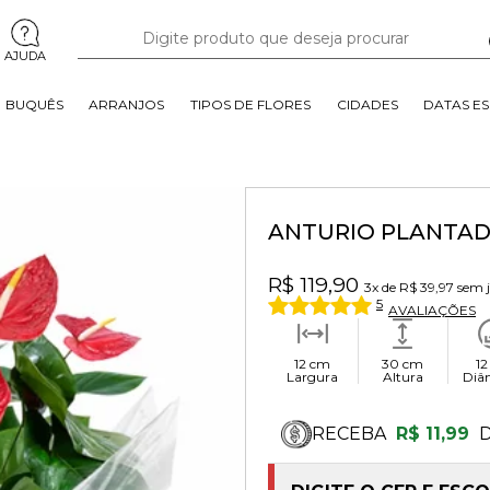
AJUDA
BUQUÊS
ARRANJOS
TIPOS DE FLORES
CIDADES
DATAS ES
ANTURIO PLANTA
R$ 119,90
3x
de
R$ 39,97
sem 
5
AVALIAÇÕES
12 cm
30 cm
12
Largura
Altura
Diâ
RECEBA
R$ 11,99
D