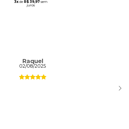
3x
de
R$ 39,97
sem
juros
Raquel
02/08/2025