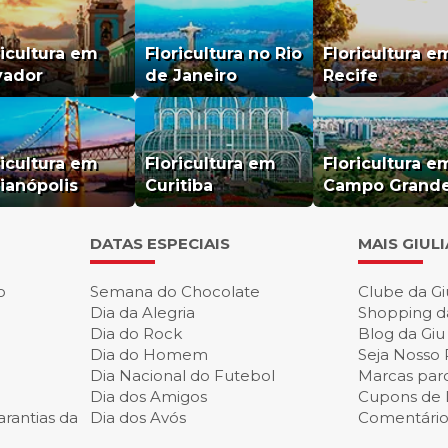
ricultura em
Floricultura no Rio
Floricultura e
vador
de Janeiro
Recife
ricultura em
Floricultura em
Floricultura e
rianópolis
Curitiba
Campo Grand
DATAS ESPECIAIS
MAIS GIUL
o
Semana do Chocolate
Clube da Gi
Dia da Alegria
Shopping d
Dia do Rock
Blog da Giu
Dia do Homem
Seja Nosso 
Dia Nacional do Futebol
Marcas parc
Dia dos Amigos
Cupons de
rantias da
Dia dos Avós
Comentários