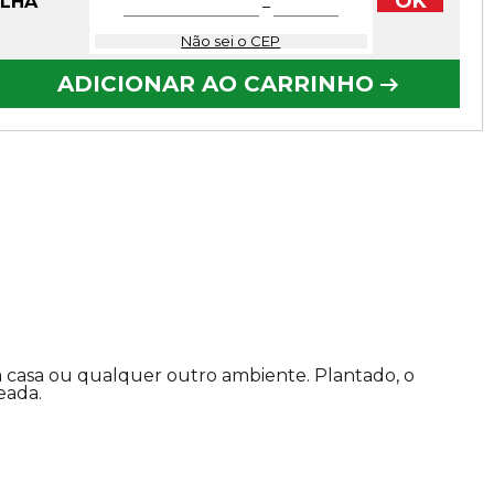
OK
OLHA
−
Não sei o CEP
ADICIONAR AO CARRINHO
 casa ou qualquer outro ambiente. Plantado, o
eada.