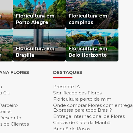
m
Floricultura em
Floricultura em
Porto Alegre
campinas
m
Floricultura em
Floricultura em
e
Brasília
Belo Horizonte
IANA FLORES
DESTAQUES
u
Presente IA
a Giu
Significado das Flores
Floricultura perto de mim
Parceiro
Onde comprar Flores com entrega
Expressa para todo Brasil?
eiras
Entrega Internacional de Flores
 Desconto
Cestas de Café da Manh
 de Clientes
Buquê de Rosas