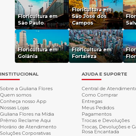
Floricultura em
Floricultura em
São José dos
Flo
São Paulo
Campos
Sal
Floricultura em
Floricultura em
Flo
Goiânia
Fortaleza
Flo
INSTITUCIONAL
AJUDA E SUPORTE
Sobre a Giuliana Flores
Central de Atendiment
Quem somos
Como Comprar
Conheça nosso App
Entregas
Nossas Lojas
Meus Pedidos
Giuliana Flores na Mídia
Pagamentos
Prêmio Reclame Aqui
Trocas e Devoluções
Horário de Atendimento
Trocas, Devoluções e Ga
Rosa Encantada
Soluções Corporativas