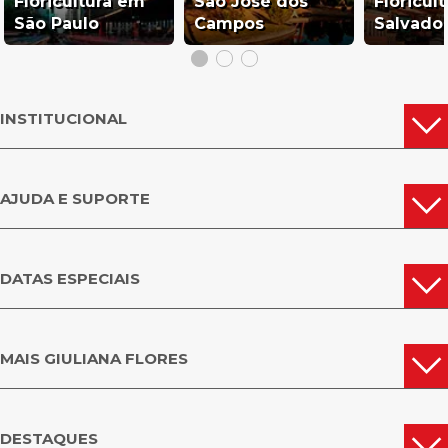
Floricultura em
São José dos
Floricul
São Paulo
Campos
Salvado
INSTITUCIONAL
AJUDA E SUPORTE
DATAS ESPECIAIS
MAIS GIULIANA FLORES
DESTAQUES