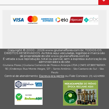
Copyright © 2000 - ­2026 www.giulianaflores.com.br, TODOS OS
DIREITOS RESERVADOS. As fotos aqui veiculadas, logotipo e marca são
de propriedade do site www.giulianaflores.com.br
É vetada a sua reprodução, total ou parcial, sem a expressa autorização da
administradora do site.
Giuliana Flores
|
Giuliana Comércio de Flores e Arranjos LTDA
| CNPJ: 67.389.718/0001­
92 |
Endereço: Rua Monte Alegre, 127
– Santo Antônio –
São Caetano do Sul
–
São
Paulo
Central de atendimento:
Escreva pra gente
ou Fale Conosco:
(11) 4224­9930