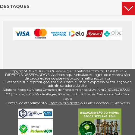
DESTAQUES
Copyright © 2000 - ­2026 www.giulianaflores.com.br, TODOS OS
DIREITOS RESERVADOS. As fotos aqui veiculadas, logotipo e marca são
de propriedade do site www.giulianaflores.com.br
É vetada a sua reprodução, total ou parcial, sem a expressa autorização da
administradora do site.
Giuliana Flores
|
Giuliana Comércio de Flores e Arranjos LTDA
| CNPJ: 67.389.718/0001­
92 |
Endereço: Rua Monte Alegre, 127
– Santo Antônio –
São Caetano do Sul
–
São
Paulo
Central de atendimento:
Escreva pra gente
ou Fale Conosco:
(11) 4224­9930