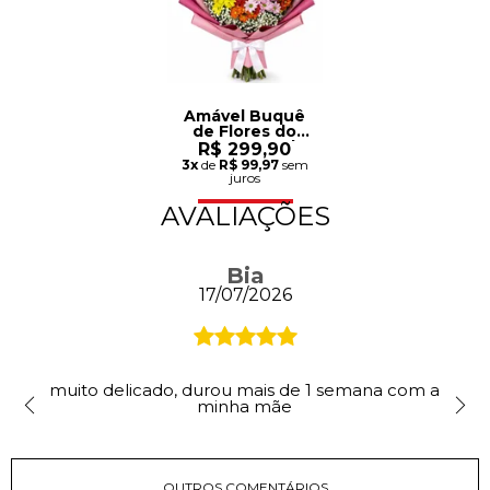
Amável Buquê
de Flores do
Campo Grande
R$ 299,90
3x
de
R$ 99,97
sem
juros
AVALIAÇÕES
Bia
17/07/2026
muito delicado, durou mais de 1 semana com a
minha mãe
OUTROS COMENTÁRIOS