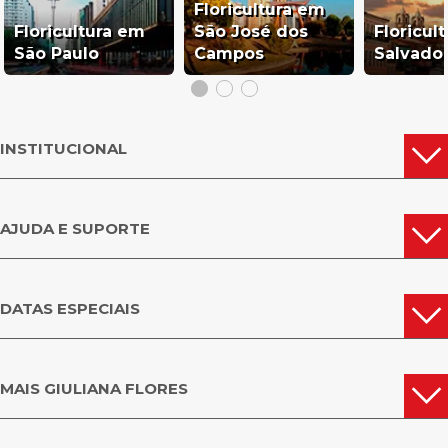
Floricultura em
Floricultura em
São José dos
Floricul
São Paulo
Campos
Salvado
INSTITUCIONAL
AJUDA E SUPORTE
DATAS ESPECIAIS
MAIS GIULIANA FLORES