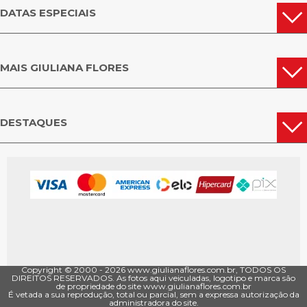
DATAS ESPECIAIS
MAIS GIULIANA FLORES
DESTAQUES
Copyright © 2000 - ­2026 www.giulianaflores.com.br, TODOS OS
DIREITOS RESERVADOS. As fotos aqui veiculadas, logotipo e marca são
de propriedade do site www.giulianaflores.com.br
É vetada a sua reprodução, total ou parcial, sem a expressa autorização da
administradora do site.