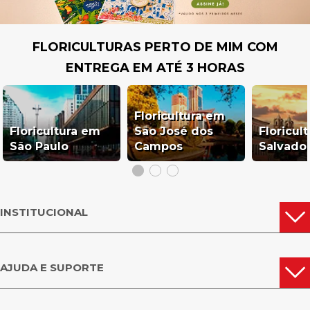
FLORICULTURAS PERTO DE MIM COM
ENTREGA EM ATÉ 3 HORAS
Floricultura em
Floricultura em
São José dos
Floricul
São Paulo
Campos
Salvado
INSTITUCIONAL
AJUDA E SUPORTE