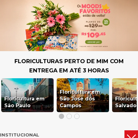
FLORICULTURAS PERTO DE MIM COM
ENTREGA EM ATÉ 3 HORAS
Floricultura em
Floricultura em
São José dos
Floricul
São Paulo
Campos
Salvado
INSTITUCIONAL