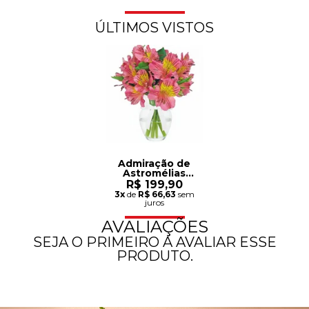
ÚLTIMOS VISTOS
Admiração de
Astromélias
Cor Rosa no
R$ 199,90
Vaso
3x
de
R$ 66,63
sem
juros
AVALIAÇÕES
SEJA O PRIMEIRO A AVALIAR ESSE
PRODUTO.