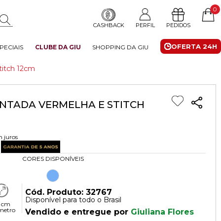
0
CASHBACK
PERFIL
PEDIDOS
OFERTA 24H
PECIAIS
CLUBE DA GIU
SHOPPING DA GIU
titch 12cm
ANTADA VERMELHA E STITCH
 juros
CORES DISPONÍVEIS
Cód. Produto: 32767
Disponível para todo o Brasil
 cm
metro
Vendido e entregue por
Giuliana Flores