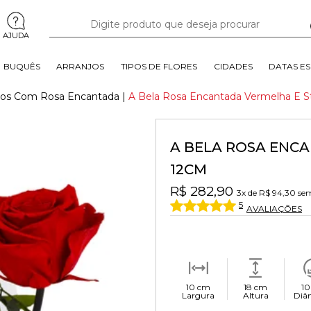
AJUDA
BUQUÊS
ARRANJOS
TIPOS DE FLORES
CIDADES
DATAS ES
sos Com Rosa Encantada
|
A Bela Rosa Encantada Vermelha E S
A BELA ROSA ENC
12CM
R$ 282,90
3x
de
R$ 94,30
sem
5
AVALIAÇÕES
10 cm
18 cm
10
Largura
Altura
Diâ