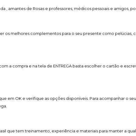
a , amantes de Rosas e professores, médicos pessoais e amigos, p
er os melhores complementos para o seu presente como pelúcias, cho
a com a compra e na tela de ENTREGA basta escolher o cartão e esc
lique em OK e verifique as opções disponíveis. Para acompanhar o se
ega.
Brasil que tem treinamento, experiência e materiais para manter a qua