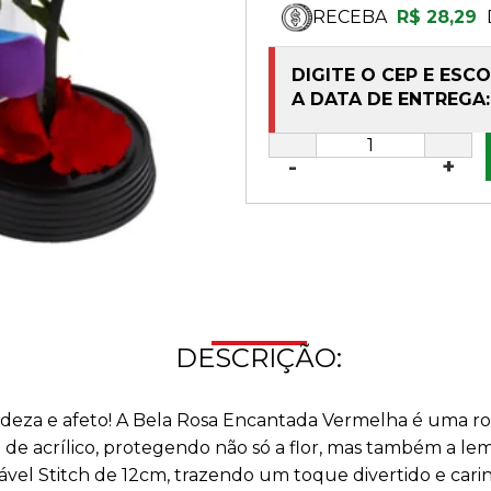
RECEBA
R$ 28,29
DIGITE O CEP E ESC
A DATA DE ENTREGA:
-
+
DESCRIÇÃO:
eza e afeto! A Bela Rosa Encantada Vermelha é uma ros
 de acrílico, protegendo não só a flor, mas também a l
el Stitch de 12cm, trazendo um toque divertido e carin