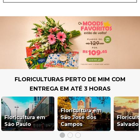
FLORICULTURAS PERTO DE MIM COM
ENTREGA EM ATÉ 3 HORAS
Floricultura em
Floricultura em
São José dos
Floricul
São Paulo
Campos
Salvado