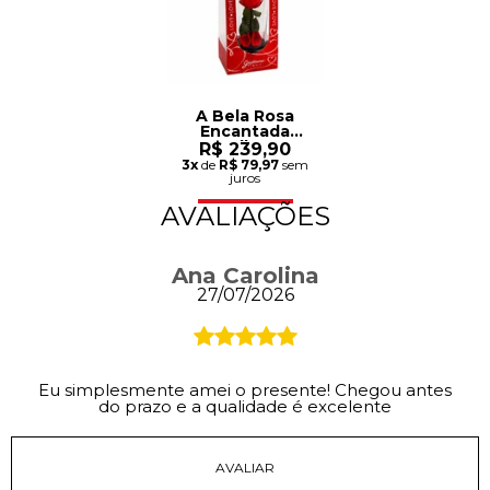
A Bela Rosa
Encantada
Vermelha - My
R$ 239,90
Love
3x
de
R$ 79,97
sem
juros
AVALIAÇÕES
Ana Carolina
27/07/2026
Eu simplesmente amei o presente! Chegou antes
do prazo e a qualidade é excelente