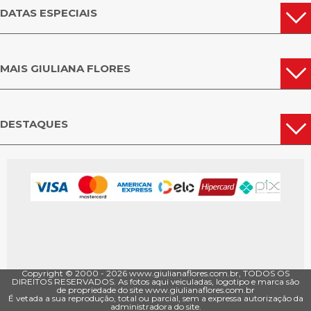
DATAS ESPECIAIS
MAIS GIULIANA FLORES
DESTAQUES
Copyright © 2000 - ­2026 www.giulianaflores.com.br, TODOS OS
DIREITOS RESERVADOS. As fotos aqui veiculadas, logotipo e marca são
de propriedade do site www.giulianaflores.com.br
É vetada a sua reprodução, total ou parcial, sem a expressa autorização da
administradora do site.