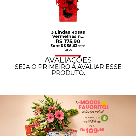
3 Lindas Rosas
Vermelhas na
Bag Love
R$ 175,90
3x
de
R$ 58,63
sem
juros
AVALIAÇÕES
SEJA O PRIMEIRO A AVALIAR ESSE
PRODUTO.