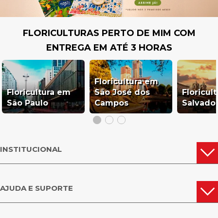
FLORICULTURAS PERTO DE MIM COM
ENTREGA EM ATÉ 3 HORAS
Floricultura em
Floricultura em
São José dos
Floricul
São Paulo
Campos
Salvado
INSTITUCIONAL
AJUDA E SUPORTE