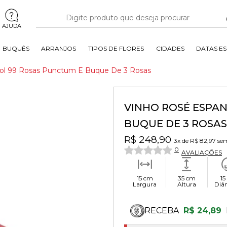
AJUDA
BUQUÊS
ARRANJOS
TIPOS DE FLORES
CIDADES
DATAS ES
ol 99 Rosas Punctum E Buque De 3 Rosas
VINHO ROSÉ ESPA
BUQUE DE 3 ROSAS
R$ 248,90
3x
de
R$ 82,97
sem
0
AVALIAÇÕES
15 cm
35 cm
15
Largura
Altura
Diâ
RECEBA
R$ 24,89