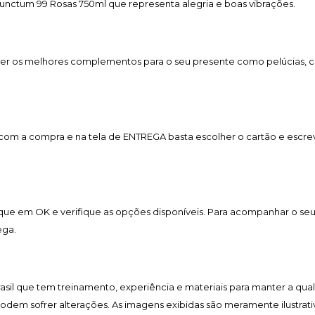
nctum 99 Rosas 750ml que representa alegria e boas vibrações.
er os melhores complementos para o seu presente como pelúcias, cho
a com a compra e na tela de ENTREGA basta escolher o cartão e esc
lique em OK e verifique as opções disponíveis. Para acompanhar o se
ega.
Brasil que tem treinamento, experiência e materiais para manter a qua
 podem sofrer alterações. As imagens exibidas são meramente ilustrati