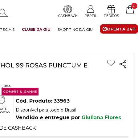
0
CASHBACK
PERFIL
PEDIDOS
OFERTA 24H
PECIAIS
CLUBE DA GIU
SHOPPING DA GIU
NHOL 99 ROSAS PUNCTUM E
 juros
Cód. Produto: 33963
 cm
Disponível para todo o Brasil
metro
Vendido e entregue por
Giuliana Flores
DE CASHBACK