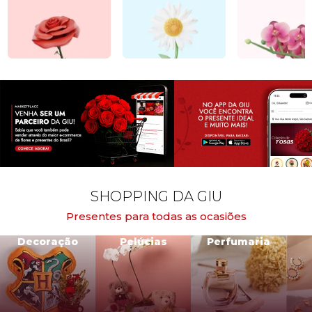
SHOPPING DA GIU
Presentes para todas as ocasiões
Decoração
Pelúcias
Perfumaria