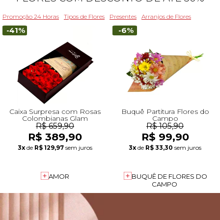
Promoção 24 Horas
Tipos de Flores
Presentes
Arranjos de Flores
-41%
-6%
Caixa Surpresa com Rosas
Buquê Partitura Flores do
Colombianas Glam
Campo
R$ 659,90
R$ 105,90
R$ 389,90
R$ 99,90
3x
de
R$ 129,97
sem juros
3x
de
R$ 33,30
sem juros
AMOR
BUQUÊ DE FLORES DO
CAMPO