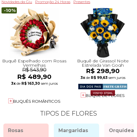
Novidades da Giu
Promoção 24 Horas
Presentes
-10%
Buquê Espelhado com Rosas
Buquê de Girassol Noite
Vermelhas
Estrelada Van Gogh
R$ 543,90
R$ 298,90
R$ 489,90
3x
de
R$ 99,63
sem juros
3x
de
R$ 163,30
sem juros
BUQUÊ DE FLORES
BUQUÊS ROMÂNTICOS
TIPOS DE FLORES
Rosas
Margaridas
Orquídeas