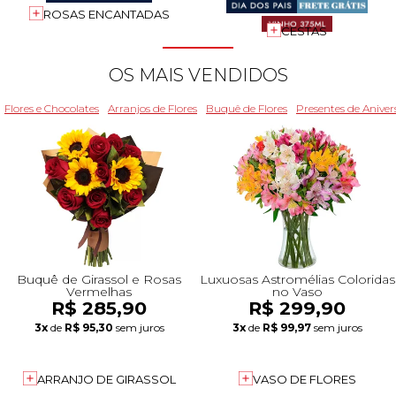
ROSAS ENCANTADAS
+Presentes com Flores
+Presentes por Ocasião
+Presentes para Família
+Presentes para Todos
+Tipo de Cesta
+Tipos de Buquês
+Tipos de Arranjos
+Tipos de Flores
+Por Cores
+Cidades do Sul
+Cidades do Sudeste
+Cidades do Norte
+Cidades do Nordeste
CESTAS
OS MAIS VENDIDOS
Flores e Chocolates
Arranjos de Flores
Buquê de Flores
Presentes de Aniver
Buquê de Girassol e Rosas
Luxuosas Astromélias Coloridas
Vermelhas
no Vaso
R$ 285,90
R$ 299,90
3x
de
R$ 95,30
sem juros
3x
de
R$ 99,97
sem juros
ARRANJO DE GIRASSOL
VASO DE FLORES