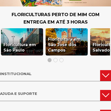
FLORICULTURAS PERTO DE MIM COM
ENTREGA EM ATÉ 3 HORAS
Floricultura em
Floricultura em
São José dos
Floricul
São Paulo
Campos
Salvado
INSTITUCIONAL
AJUDA E SUPORTE