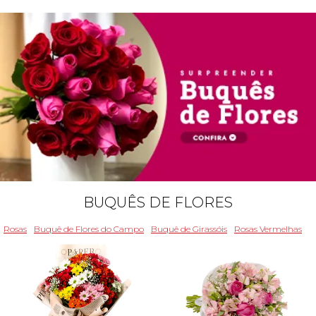
BUQUÊS DE FLORES
Rosas
Buquê de Flores do Campo
Buquê de Girassóis
Rosas Vermelhas