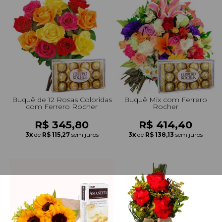
Buquê de 12 Rosas Coloridas
Buquê Mix com Ferrero
com Ferrero Rocher
Rocher
R$ 345,80
R$ 414,40
3x
de
R$ 115,27
sem juros
3x
de
R$ 138,13
sem juros