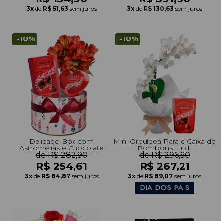
3x
de
R$ 51,63
sem juros
3x
de
R$ 130,63
sem juros
-10%
-10%
Delicado Box com
Mini Orquídea Rara e Caixa de
Astromélias e Chocolate
Bombons Lindt
de R$ 282,90
de R$ 296,90
R$ 254,61
R$ 267,21
3x
de
R$ 84,87
sem juros
3x
de
R$ 89,07
sem juros