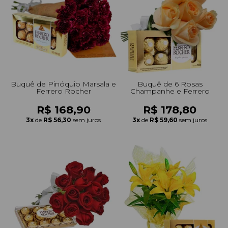
+Presentes com Flores
+Presentes por Ocasião
+Presentes para Família
+Presentes para Todos
+Tipo de Cesta
+Tipos de Buquês
+Tipos de Arranjos
+Tipos de Flores
+Por Cores
+Cidades do Sul
+Cidades do Sudeste
+Cidades do Norte
+Cidades do Nordeste
Buquê de Pinóquio Marsala e
Buquê de 6 Rosas
Ferrero Rocher
Champanhe e Ferrero
R$ 168,90
R$ 178,80
3x
de
R$ 56,30
sem juros
3x
de
R$ 59,60
sem juros