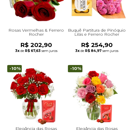
Rosas Vermelhas & Ferrero
Buquê Partitura de Pinóquio
Rocher
Lilás e Ferrero Rocher
R$ 202,90
R$ 254,90
3x
de
R$ 67,63
sem juros
3x
de
R$ 84,97
sem juros
-10%
-10%
Elegância das Rosas
Elegância das Rosas