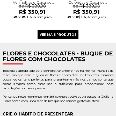
Vermelhas e Caixa de
Coloridas e Caixa de
Bombons Lindt
de R$ 389,90
Bombons Lindt
de R$ 389,90
R$ 350,91
R$ 350,91
3x
de
R$ 116,97
sem juros
3x
de
R$ 116,97
sem juros
FLORES E CHOCOLATES - BUQUÊ DE
FLORES COM CHOCOLATES
Todo dia é apropriado para demonstrar amor e não há melhor maneira de
fazer isso que com a ajuda de flores e chocolates. Muitas vezes, estamos
buscando os itens perfeitos para presentear e não nos damos conta que
coisas simples como estas são o suficiente para proporcionar boas
recordações com essa pessoa.
Pensando nesse momento romântico entre você e outra pessoa, a Giuliana
Flores conta com uma série de kits que são ótimos gestos de afeto.
CRIE O HÁBITO DE PRESENTEAR