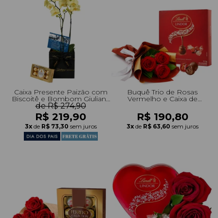
Caixa Presente Paizão com
Buquê Trio de Rosas
Biscoitê e Bombom Giuliana
Vermelho e Caixa de
de R$ 274,90
Flores
Presente Lindt
R$ 219,90
R$ 190,80
3x
de
R$ 73,30
sem juros
3x
de
R$ 63,60
sem juros