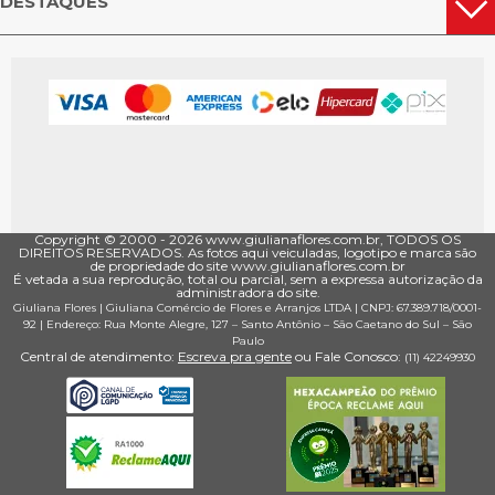
DESTAQUES
Copyright © 2000 - ­2026 www.giulianaflores.com.br, TODOS OS
DIREITOS RESERVADOS. As fotos aqui veiculadas, logotipo e marca são
de propriedade do site www.giulianaflores.com.br
É vetada a sua reprodução, total ou parcial, sem a expressa autorização da
administradora do site.
Giuliana Flores
|
Giuliana Comércio de Flores e Arranjos LTDA
| CNPJ: 67.389.718/0001­
92 |
Endereço: Rua Monte Alegre, 127
– Santo Antônio –
São Caetano do Sul
–
São
Paulo
Central de atendimento:
Escreva pra gente
ou Fale Conosco:
(11) 4224­9930