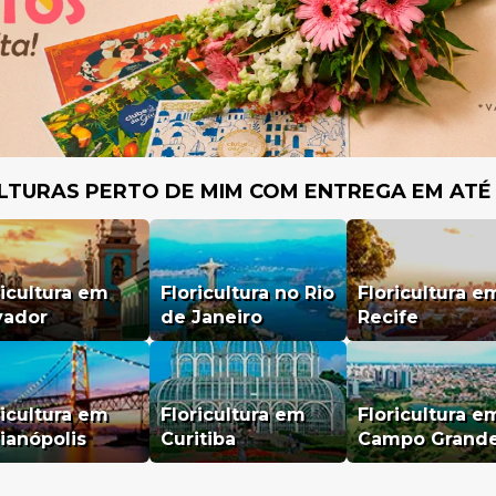
LTURAS PERTO DE MIM COM ENTREGA EM ATÉ
ricultura em
Floricultura no Rio
Floricultura e
vador
de Janeiro
Recife
ricultura em
Floricultura em
Floricultura e
rianópolis
Curitiba
Campo Grand