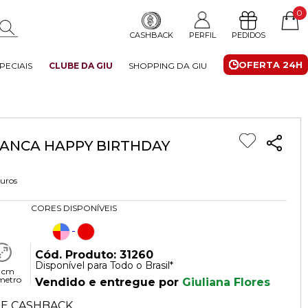
0
CASHBACK
PERFIL
PEDIDOS
OFERTA 24H
PECIAIS
CLUBE DA GIU
SHOPPING DA GIU
ANCA HAPPY BIRTHDAY
juros
CORES DISPONÍVEIS
Cód. Produto: 31260
Disponível para Todo o Brasil*
 cm
metro
Vendido e entregue por
Giuliana Flores
E CASHBACK