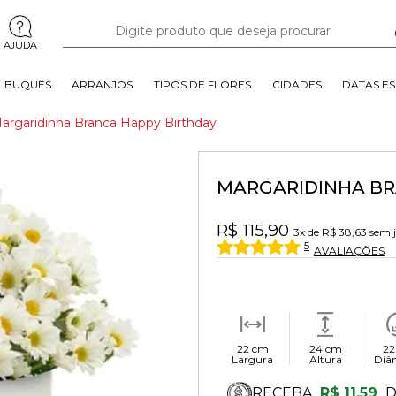
AJUDA
BUQUÊS
ARRANJOS
TIPOS DE FLORES
CIDADES
DATAS ES
argaridinha Branca Happy Birthday
MARGARIDINHA BR
R$ 115,90
3x
de
R$ 38,63
sem 
5
AVALIAÇÕES
22 cm
24 cm
22
Largura
Altura
Diâ
RECEBA
R$ 11,59
D