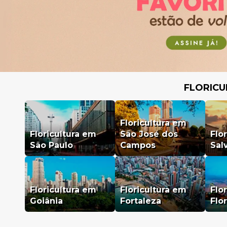
FLORICU
Floricultura em
Floricultura em
São José dos
Flo
São Paulo
Campos
Sal
Floricultura em
Floricultura em
Flo
Goiânia
Fortaleza
Flo