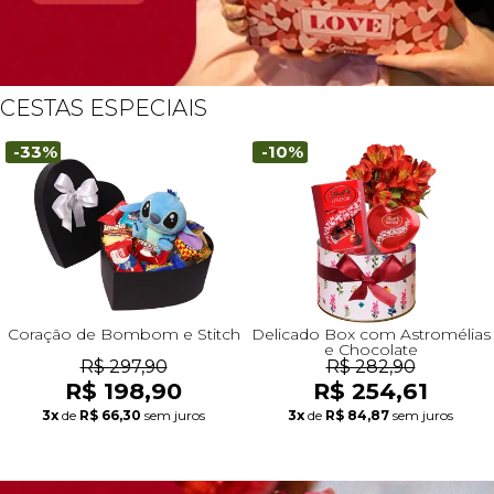
CESTAS ESPECIAIS
-33%
-10%
Coração de Bombom e Stitch
Delicado Box com Astromélias
e Chocolate
R$ 297,90
R$ 282,90
R$ 198,90
R$ 254,61
3x
de
R$ 66,30
sem juros
3x
de
R$ 84,87
sem juros