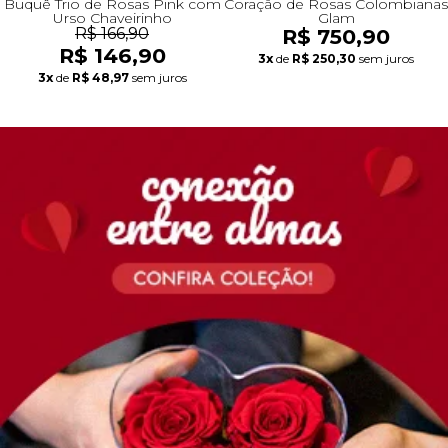
Buquê Trio de Rosas Pink com
Coração de Rosas Colombianas
Urso Chaveirinho
Glam
R$ 166,90
R$ 750,90
R$ 146,90
3x
de
R$ 250,30
sem juros
3x
de
R$ 48,97
sem juros