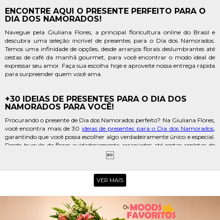
ENCONTRE AQUI O PRESENTE PERFEITO PARA O
DIA DOS NAMORADOS!
Navegue pela Giuliana Flores, a principal floricultura online do Brasil e
descubra uma seleção incrível de presentes para o Dia dos Namorados.
Temos uma infinidade de opções, desde arranjos florais deslumbrantes até
cestas de café da manhã gourmet, para você encontrar o modo ideal de
expressar seu amor. Faça sua escolha hoje e aproveite nossa entrega rápida
para surpreender quem você ama.
+30 IDEIAS DE PRESENTES PARA O DIA DOS
NAMORADOS PARA VOCÊ!
Procurando o presente de Dia dos Namorados perfeito? Na Giuliana Flores,
você encontra mais de 30
ideias de presentes para o Dia dos Namorados
,
garantindo que você possa escolher algo verdadeiramente único e especial.
Desde buquês de flores cuidadosamente arranjados até cestas repletas de
delícias, temos tudo para tornar este Dia dos Namorados inesquecível.

PRESENTE DE DIA DOS NAMORADOS COM
VER MAIS
ENTREGA RÁPIDA!
Surpreenda seu amor com um presente de Dia dos Namorados e aproveite
nossa entrega rápida para garantir que seu gesto de carinho chegue a
tempo. Seja um buquê de flores deslumbrante, uma cesta de guloseimas