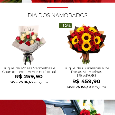
+Presentes com Flores
+Presentes por Ocasião
+Presentes para Família
+Presentes para Todos
+Tipo de Cesta
+Tipos de Buquês
+Tipos de Arranjos
+Tipos de Flores
+Por Cores
+Cidades do Sul
+Cidades do Sudeste
+Cidades do Norte
+Cidades do Nordeste
DIA DOS NAMORADOS
-12%
Buquê de Rosas Vermelhas e
Buquê de 6 Girassóis e 24
Champanhe - Amor no Jornal
Rosas Vermelhas
R$ 259,90
R$ 519,90
R$ 459,90
3x
de
R$ 86,63
sem juros
3x
de
R$ 153,30
sem juros