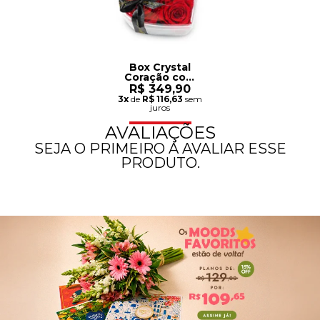
Box Crystal
Coração com
Rosas
R$ 349,90
Encantadas
3x
de
R$ 116,63
sem
Vermelhas
juros
AVALIAÇÕES
SEJA O PRIMEIRO A AVALIAR ESSE
PRODUTO.