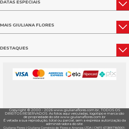
DATAS ESPECIAIS
MAIS GIULIANA FLORES
DESTAQUES
Copyright © 2000 - ­2026 www.giulianaflores.com.br, TODOS OS
DIREITOS RESERVADOS. As fotos aqui veiculadas, logotipo e marca são
de propriedade do site www.giulianaflores.com.br
É vetada a sua reprodução, total ou parcial, sem a expressa autorização da
administradora do site.
Giuliana Flores
|
Giuliana Comércio de Flores e Arranjos LTDA
| CNPJ: 67.389.718/0001­