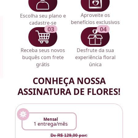
Aproveite os
Escolha seu plano e
benefícios exclusivos
cadastre-se
03
04
do Clube
Receba seus novos
Desfrute da sua
buquês com frete
experiência floral
grátis
única
CONHEÇA NOSSA
ASSINATURA DE FLORES!
Mensal
1 entrega/mês
De R$ 129,00 por: