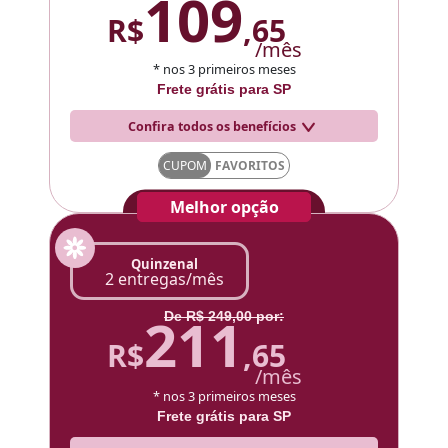
109
R$
,65
/mês
* nos 3 primeiros meses
Frete grátis para SP
Confira todos os benefícios
CUPOM
FAVORITOS
Assinar!
Melhor opção
Quinzenal
2 entregas/mês
211
De R$ 249,00 por:
R$
,65
/mês
* nos 3 primeiros meses
Frete grátis para SP